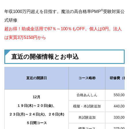
®
年収1000万円超えを目指す。魔法の高合格率PMP
受験対策公
式研修
超お得！助成金活用で87％～100％もOFF。個人は0円。法人
は実質3万5150円から
直近の開催情報とお申込
直近の開講日
コース略称
研修費（税
合格あんしん
550,000
12月
１９日(木)～２０日(金)、
模擬・本試験追加
440,000
２３日(月)～２４日(火)、２６日(木)
本試験追加
330,000
５日間コース
標準コース
275,000