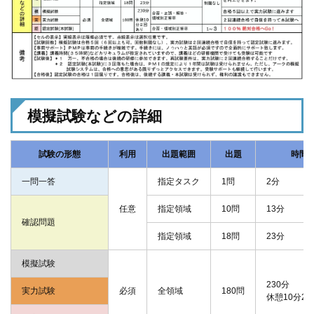
模擬試験などの詳細
試験の形態
利用
出題範囲
出題
時間
一問一答
指定タスク
1問
2分
任意
指定領域
10問
13分
確認問題
指定領域
18問
23分
模擬試験
230分
実力試験
必須
全領域
180問
休憩10分2