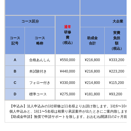
コース区分
大企業
通常
研修
実費
費
コース
コース
助成金
負担
（税込）
記号
略称
合計
額
（税込）
A
合格あんしん
¥550,000
¥216,800
¥333,200
B
本試験付き
¥440,000
¥216,800
¥223,200
C
フォロー付き
¥330,000
¥214,800
¥115,200
D
標準コース
¥275,000
¥181,800
¥93,200
【申込み】法人申込みの1社研修は11名様よりお請け致します。1社6〜10
個人申込みと、1社1〜5名様は相乗り承諾案件が出たときにご案内致します
【助成金申請】無償で申請サポートを致します。おおむね開講日の2ヶ月前